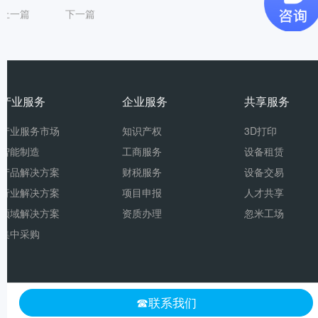
上一篇
下一篇
产业服务
企业服务
共享服务
产业服务市场
知识产权
3D打印
智能制造
工商服务
设备租赁
产品解决方案
财税服务
设备交易
行业解决方案
项目申报
人才共享
领域解决方案
资质办理
忽米工场
集中采购
☎联系我们
opyright 2005-
2026
360humi.com 重庆忽米网络科技有限公司 版权所有
渝ICP备17